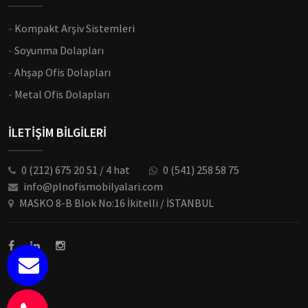
-
Kompakt Arşiv Sistemleri
-
Soyunma Dolapları
-
Ahşap Ofis Dolapları
-
Metal Ofis Dolapları
İLETİŞİM BİLGİLERİ
0 (212) 675 20 51 / 4 hat
0 (541) 258 58 75
info@plnofismobilyalari.com
MASKO 8-B Blok No:16 İkitelli / İSTANBUL