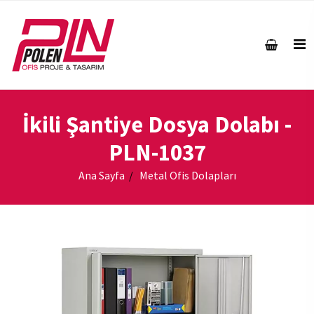
İkili Şantiye Dosya Dolabı
-
PLN-1037
Ana Sayfa
Metal Ofis Dolapları