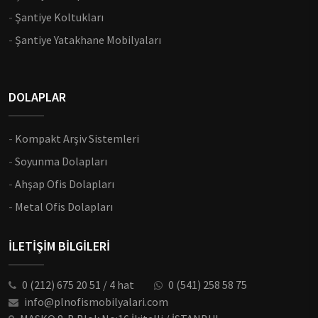
-
Şantiye Koltukları
-
Şantiye Yatakhane Mobilyaları
DOLAPLAR
-
Kompakt Arşiv Sistemleri
-
Soyunma Dolapları
-
Ahşap Ofis Dolapları
-
Metal Ofis Dolapları
İLETİŞİM BİLGİLERİ
0 (212) 675 20 51 / 4 hat
0 (541) 258 58 75
info@plnofismobilyalari.com