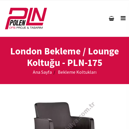
London Bekleme / Lounge
Koltuğu
- PLN-175
Ana Sayfa
Bekleme Koltukları