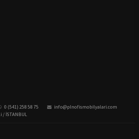
0 (541) 258 58 75
info@plnofismobilyalari.com
li / İSTANBUL