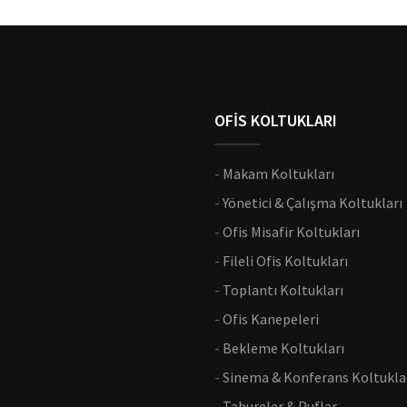
OFİS KOLTUKLARI
-
Makam Koltukları
-
Yönetici & Çalışma Koltukları
-
Ofis Misafir Koltukları
-
Fileli Ofis Koltukları
-
Toplantı Koltukları
-
Ofis Kanepeleri
-
Bekleme Koltukları
-
Sinema & Konferans Koltukla
-
Tabureler & Puflar