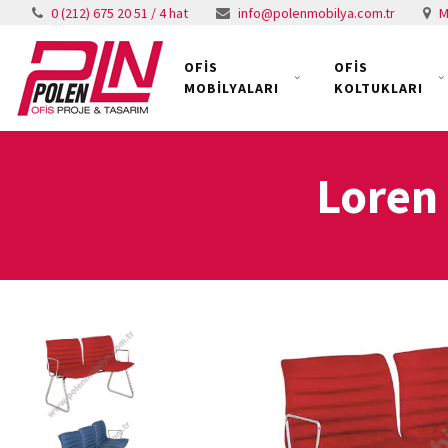
0 (212) 675 20 51 / 4 hat
info@polenmobilya.com.tr
M
OFİS
OFİS
MOBİLYALARI
KOLTUKLARI
Loren