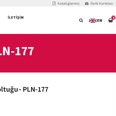
Kataloglarımız
Renk Kartelası
İLETİŞİM
0
EN
LN-177
oltuğu
- PLN-177