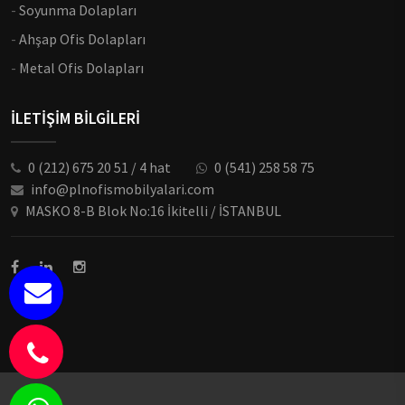
-
Soyunma Dolapları
-
Ahşap Ofis Dolapları
-
Metal Ofis Dolapları
İLETİŞİM BİLGİLERİ
0 (212) 675 20 51 / 4 hat
0 (541) 258 58 75
info@plnofismobilyalari.com
MASKO 8-B Blok No:16 İkitelli / İSTANBUL