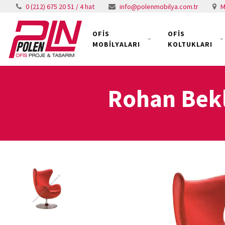
0 (212) 675 20 51 / 4 hat
info@polenmobilya.com.tr
M
OFİS
OFİS
MOBİLYALARI
KOLTUKLARI
Rohan Bekl