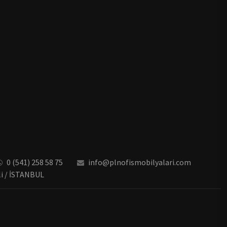
0 (541) 258 58 75
info@plnofismobilyalari.com
li / İSTANBUL