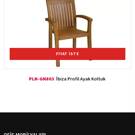
FİYAT İSTE
PLN-GN803
İbiza Profil Ayak Koltuk
OFİS MOBİLYALARI