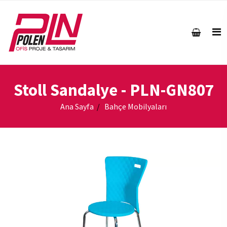
Stoll Sandalye
- PLN-GN807
Ana Sayfa
Bahçe Mobilyaları