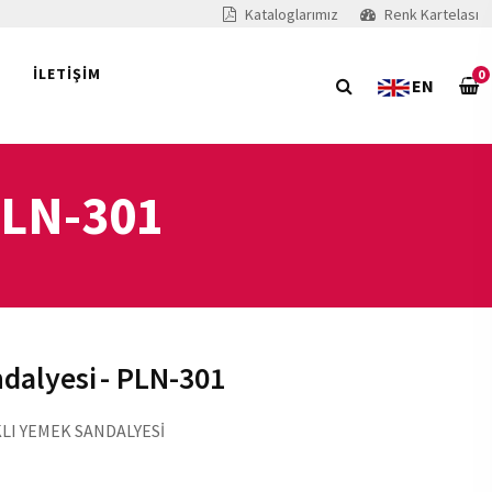
Kataloglarımız
Renk Kartelası
İLETİŞİM
0
EN
PLN-301
dalyesi
- PLN-301
LI YEMEK SANDALYESİ