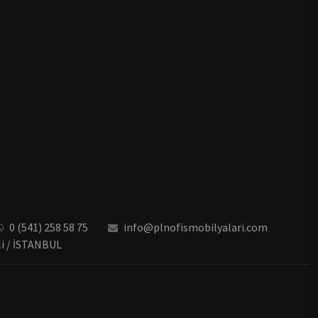
0 (541) 258 58 75
info@plnofismobilyalari.com
li / İSTANBUL