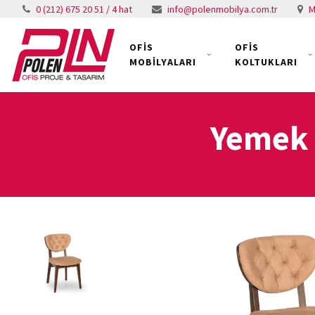
0 (212) 675 20 51 / 4 hat
info@polenmobilya.com.tr
M
OFİS
OFİS
MOBİLYALARI
KOLTUKLARI
Yemek 