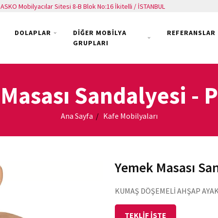
ASKO Mobilyacılar Sitesi 8-B Blok No:16 İkitelli / İSTANBUL
DOLAPLAR
DİĞER MOBİLYA
REFERANSLAR
GRUPLARI
Masası Sandalyesi
- 
Ana Sayfa
Kafe Mobilyaları
Yemek Masası San
KUMAŞ DÖŞEMELİ AHŞAP AYAK
TEKLİF İSTE