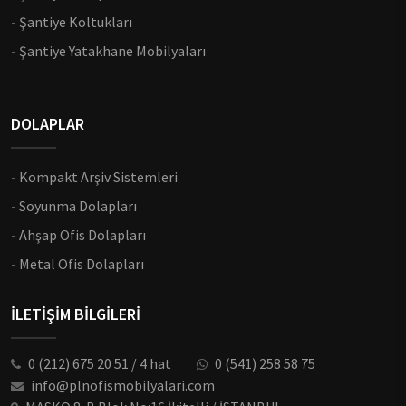
-
Şantiye Koltukları
-
Şantiye Yatakhane Mobilyaları
DOLAPLAR
-
Kompakt Arşiv Sistemleri
-
Soyunma Dolapları
-
Ahşap Ofis Dolapları
-
Metal Ofis Dolapları
İLETİŞİM BİLGİLERİ
0 (212) 675 20 51 / 4 hat
0 (541) 258 58 75
info@plnofismobilyalari.com