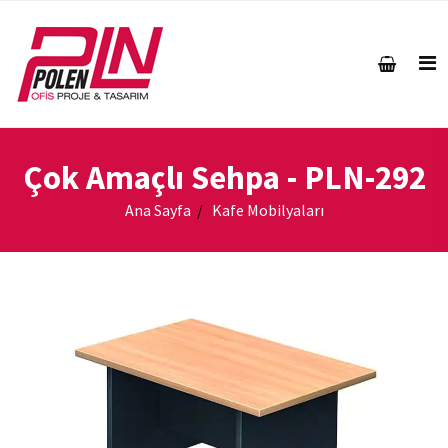
Çok Amaçlı Sehpa
- PLN-292
Ana Sayfa
Kafe Mobilyaları