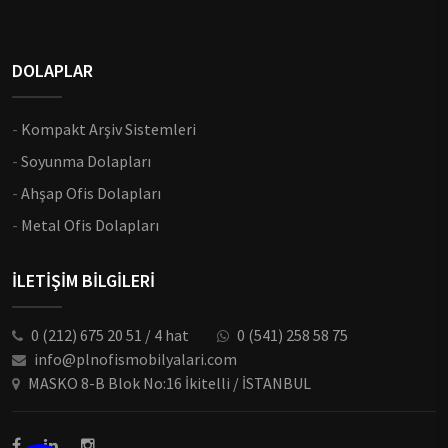
DOLAPLAR
-
Kompakt Arşiv Sistemleri
-
Soyunma Dolapları
-
Ahşap Ofis Dolapları
-
Metal Ofis Dolapları
İLETİŞİM BİLGİLERİ
0 (212) 675 20 51 / 4 hat
0 (541) 258 58 75
info@plnofismobilyalari.com
MASKO 8-B Blok No:16 İkitelli / İSTANBUL