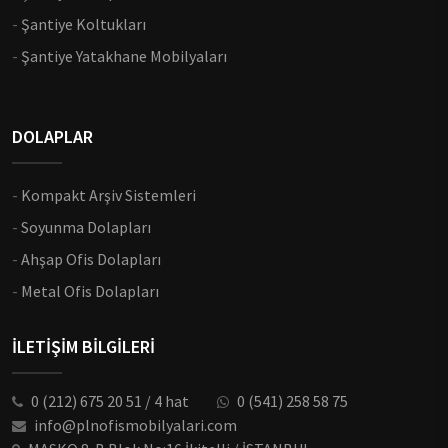
-
Şantiye Koltukları
-
Şantiye Yatakhane Mobilyaları
DOLAPLAR
-
Kompakt Arşiv Sistemleri
-
Soyunma Dolapları
-
Ahşap Ofis Dolapları
-
Metal Ofis Dolapları
İLETİŞİM BİLGİLERİ
0 (212) 675 20 51 / 4 hat
0 (541) 258 58 75
info@plnofismobilyalari.com